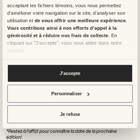
acceptant les fichiers témoins, vous nous permettez
d'améliorer votre navigation sur le site, d'analyser son
utilisation et
de vous offrir une meilleure expérience
.
Vous contribuez ainsi à nos efforts d'appel à la
générosité et à réduire nos frais de collecte
. En
cliquant sur "J'accepte", vous nous aidez dans notre
mission.
Pour en savoir plus, veuillez voir notre
politique de
confidentialité
.
J'accepte
Dairy Queen
Personnaliser
Lors de la journée
Déli
-Don, tous les profits pour la vente de
Blizzards
sont remis à Enfant Soleil. Un bon prétexte pour
se sucrer le bec!
Je refuse
Durée de l'offre : la journée Déli-Don a eu lieu le jeudi 13 août
2026*
*Restez à l'affût pour connaître la date de la prochaine
édition!