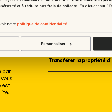
la
énérosité et à réduire nos frais de collecte
. En cliquant sur "J
Nommer Enfant Soleil béné
(nouvelle ou existante)
 voir notre
politique de confidentialité
.
Souscrire une nouvelle po
Personnaliser
Transférer la propriété d
n par
s vous
e est
ité.