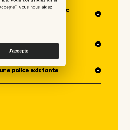
'accepte", vous nous aidez
ficiaire de votre police
lice aux fins de dons
J'accepte
’une police existante