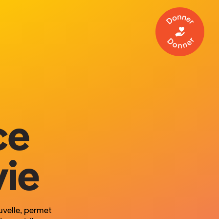
Donner
ce
vie
velle,
permet