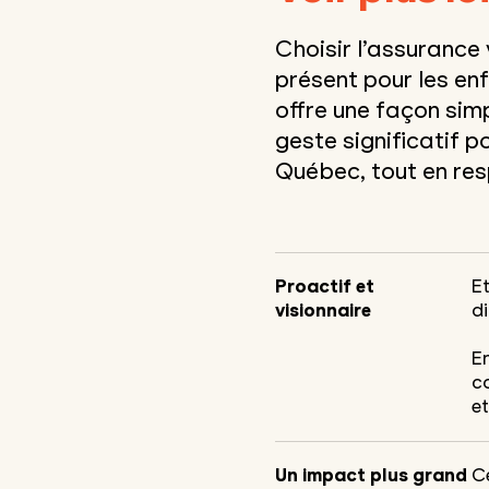
Choisir l’assurance 
présent pour les e
offre une façon simp
geste sign
ificatif p
Québec, tout en resp
Proactif et
Et
visionnaire
d
E
c
e
Un impact plus grand
C