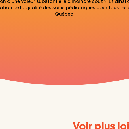
don d’une
valeur substantielle
à moindre coût
?
Et ainsi 
ration de la qualité des soins pédiatriques pour tous les
Québec
Voir plus l