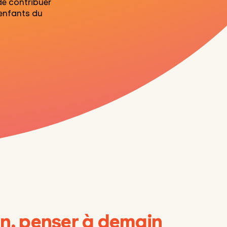
de
contribuer
 enfants du
oin, penser à demain