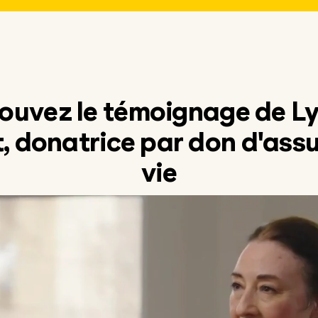
ouvez le témoignage de L
t, donatrice par don d'ass
vie