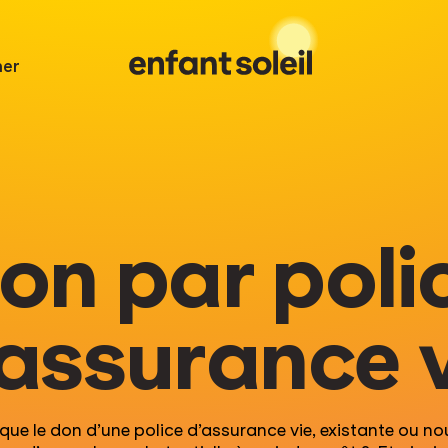
er
on par poli
assurance 
que le don
d’une
police d’assurance vie, existante ou nou