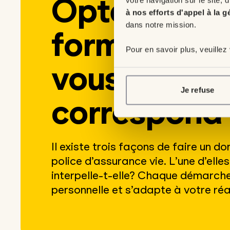
Optez pour 
à nos efforts d'appel à la g
dans notre mission.
formule qui
Pour en savoir plus, veuillez
vous
Je refuse
correspond
Il existe trois façons de faire un do
police d’assurance vie. L’une d’elle
interpelle-t-elle? Chaque démarch
personnelle et s’adapte à votre réal