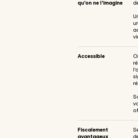
qu’on ne l’imagine
de
U
u
a
vi
Accessible
O
ré
l’
s
ré
Sa
vo
o
Fiscalement
Se
avantageux
d