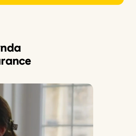
ynda
urance