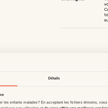
v
C
to
s
Détails
nce
er les enfants malades? En acceptant les fichiers témoins, vous
'analyser son utilisation et
de vous offrir une meilleure expéri