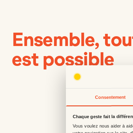
Ensemble, tou
est possible
Consentement
Chaque geste fait la différe
Vous voulez nous aider à aid
votre navigation sur le site, d