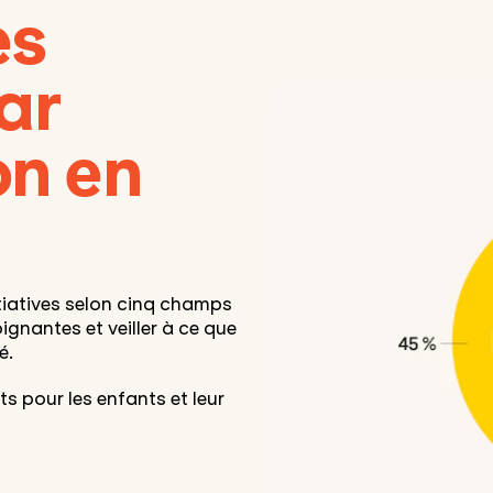
es
ar
on en
itiatives selon cinq champs
gnantes et veiller à ce que
é.
s pour les enfants et leur