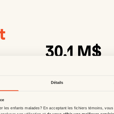
t
30,1 M$
Détails
100 000
nce
er les enfants malades? En acceptant les fichiers témoins, vous
'analyser son utilisation et
de vous offrir une meilleure expéri