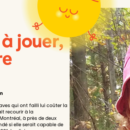
à jouer,
re
on
ves qui ont failli lui coûter la
it recourir à la
 Montréal, à près de deux
ndé si elle serait capable de