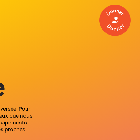
Donner
e
eversée. Pour
 ceux que nous
équipements
es proches.