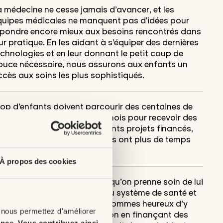
a médecine ne cesse jamais d’avancer, et les
quipes médicales ne manquent pas d'idées pour
épondre encore mieux aux besoins rencontrés dans
ur pratique. En les aidant à s’équiper des dernières
chnologies et en leur donnant le petit coup de
ouce nécessaire, nous assurons aux enfants un
cès aux soins les plus sophistiqués.
rop d’enfants doivent parcourir des centaines de
lomètres plusieurs fois par mois pour recevoir des
aitements. Grâce aux différents projets financés,
ur quotidien est simplifié et ils ont plus de temps
ur jouer librement.
À propos des cookies
 personnel soignant mérite qu’on prenne soin de lui
il est essentiel au bien-être du système de santé et
 celui de nos enfants. Nous sommes heureux d’y
 nous permettez d'améliorer
ontribuer d’une certaine façon en finançant des
ence
.
Vous contribuez ainsi