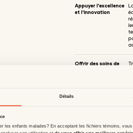
Appuyer l'excellence
L
et l'innovation
é
r
le
te
p
ac
Offrir des soins de
T
proximité
ki
tr
le
po
Détails
Soutenir les équipes
Le
médicales
: 
nce
à
er les enfants malades? En acceptant les fichiers témoins, vous
c
'analyser son utilisation et
de vous offrir une meilleure expéri