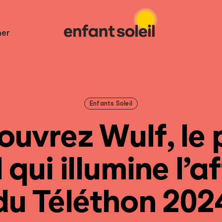
er
Enfants Soleil
uvrez Wulf, le 
l qui illumine l’a
du Téléthon 202