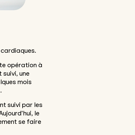
 cardiaques.
te opération à
 suivi, une
elques mois
.
t suivi par les
ujourd’hui, le
ement se faire