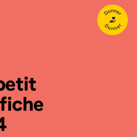
Donner
petit
ffiche
4