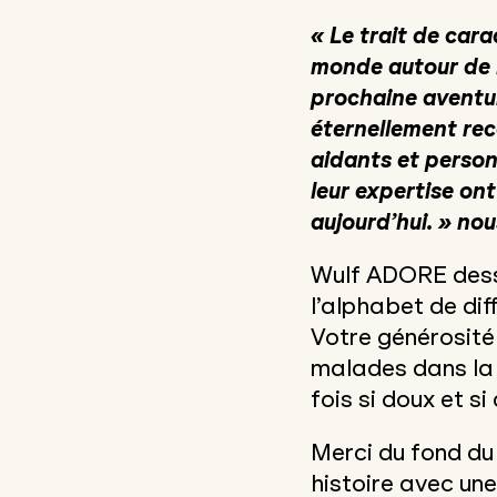
« Le trait de carac
monde autour de lu
prochaine aventur
éternellement rec
aidants et person
leur expertise ont
aujourd’hui. » no
Wulf ADORE dessi
l’alphabet de di
Votre générosité 
malades dans la 
fois si doux et s
Merci du fond du
histoire avec un