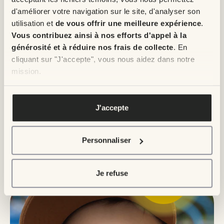
$
d'améliorer votre navigation sur le site, d'analyser son
utilisation et
de vous offrir une meilleure expérience
.
Vous contribuez ainsi à nos efforts d'appel à la
Centre hospitalier régional du
générosité et à réduire nos frais de collecte
. En
Grand-Portage – 35 700 $
cliquant sur "J'accepte", vous nous aidez dans notre
mission.
Pour en savoir plus, veuillez voir notre
politique de
confidentialité
.
J'accepte
Personnaliser
Je refuse