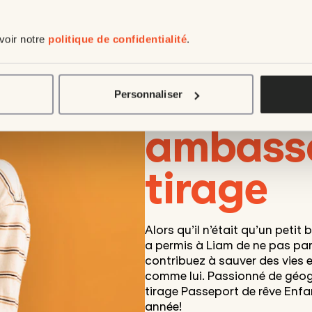
 voir notre
politique de confidentialité
.
Rencont
ans, Enf
Personnaliser
ambass
tirage
Alors qu’il n’était qu’un petit
a permis à Liam de ne pas para
contribuez à sauver des vies e
comme lui. Passionné de géogr
tirage Passeport de rêve Enfa
année!