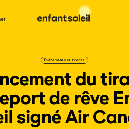
er
Événements et tirages
ncement du tir
eport de rêve E
eil signé Air Ca