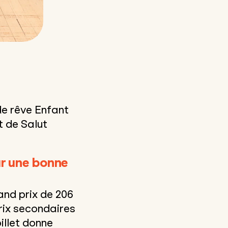
de rêve Enfant
t de Salut
ur une bonne
and prix de 206
prix secondaires
illet donne