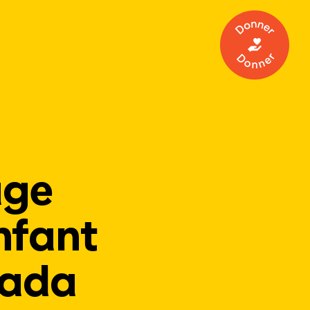
Donner
age
nfant
nada