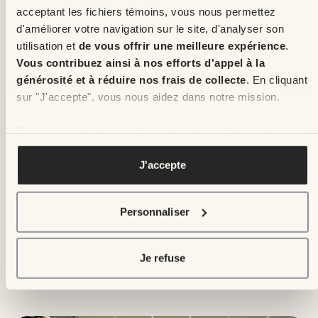
acceptant les fichiers témoins, vous nous permettez
d'améliorer votre navigation sur le site, d'analyser son
utilisation et
de vous offrir une meilleure expérience
.
Vous contribuez ainsi à nos efforts d'appel à la
générosité et à réduire nos frais de collecte
. En cliquant
sur "J'accepte", vous nous aidez dans notre mission.
Pour en savoir plus, veuillez voir notre
politique de
confidentialité
.
J'accepte
Événements et tirages
20 juillet 2023
Personnaliser
Générosité record pour le tirage de la
Maison Enfant Soleil signée Bonneville
Je refuse
2023