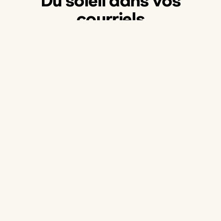
Du soleil dans vos
courriels
Chaque saison, recevez des nouvelles inspirantes
de nos Enfants Soleil, des projets d'impact
financés par vos dons et des informations sur nos
tirages.
S'abonner