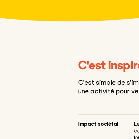
C'est inspi
C’est simple de s’im
une activité pour v
Impact sociétal
L
co
l