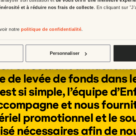
énérosité et à réduire nos frais de collecte
. En cliquant sur "J
 voir notre
politique de confidentialité
.
s maintenant près de 10 ans
rier de BD à Québec app
Personnaliser
l en effectuant annuelleme
de levée de fonds dans le
’est si simple, l’équipe d’En
ccompagne et nous fournit 
riel promotionnel et le so
sé nécessaires afin de nou