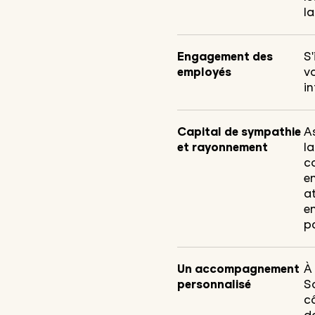
la
Engagement des
S'
employés
vo
in
Capital de sympathie
A
et rayonnement
la
c
e
at
en
pa
Un accompagnement
À
personnalisé
S
cô