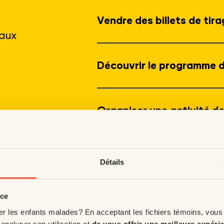
Vendre des billets de tir
 aux
Découvrir le programme d
Organiser une activité de
Devenir Resto Soleil
Détails
nce
er les enfants malades? En acceptant les fichiers témoins, vous
'analyser son utilisation et
de vous offrir une meilleure expéri