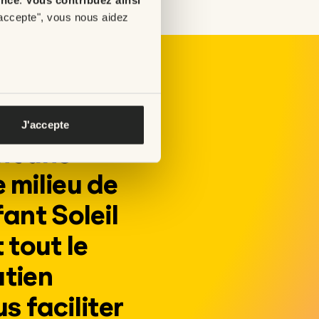
'accepte", vous nous aidez
 le site
uie Enfant
J'accepte
nt une
 milieu de
fant Soleil
tout le
utien
s faciliter