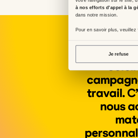
à nos efforts d'appel à la g
dans notre mission.
Pour en savoir plus, veuillez
« Depui
manufactu
Je refuse
Solei
campagne 
travail. C
nous a
maté
personnali