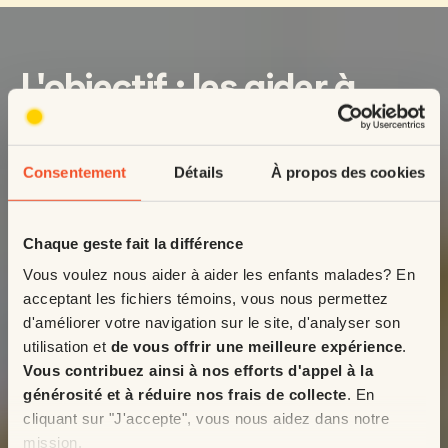
L'objectif : les aider à
briller de santé
Vos dons permettent de financer des appareils, des soins,
Consentement
Détails
À propos des cookies
et des lieux où sont traités des milliers d’enfants tous les
jours.
Chaque geste fait la différence
Découvrir notre cause
Vous voulez nous aider à aider les enfants malades? En
acceptant les fichiers témoins, vous nous permettez
d'améliorer votre navigation sur le site, d'analyser son
utilisation et
de vous offrir une meilleure expérience
.
Vous contribuez ainsi à nos efforts d'appel à la
générosité et à réduire nos frais de collecte
. En
cliquant sur "J'accepte", vous nous aidez dans notre
mission.