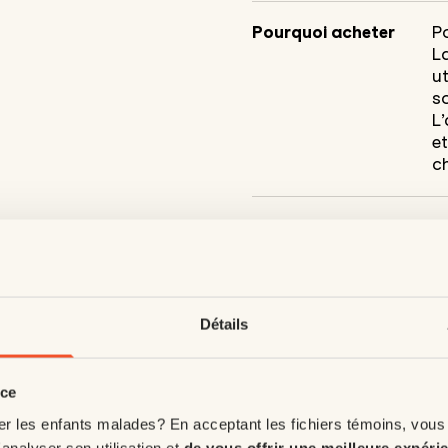
Pourquoi acheter
Po
L
ut
s
L’
et
c
Détails
nce
er les enfants malades? En acceptant les fichiers témoins, vous
'analyser son utilisation et
de vous offrir une meilleure expéri