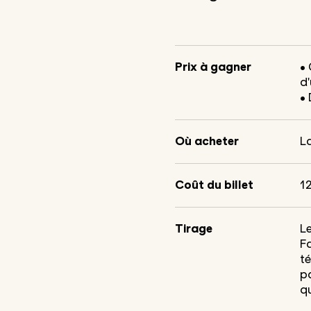
Prix à gagner
•
d
• 
Où acheter
La
Coût du billet
12
Tirage
Le
Fa
t
p
q