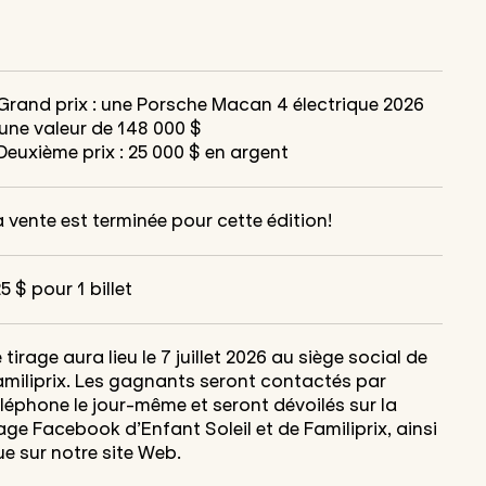
 Grand prix : une Porsche Macan 4 électrique 2026
'une valeur de 148 000 $
Deuxième prix : 25 000 $ en argent
 vente est terminée pour cette édition!
5 $ pour 1 billet
 tirage aura lieu le 7 juillet 2026
au siège social de
miliprix
.
Le
s gagnants seront contactés par
éléphone le jour-même et seront dévoilés
sur la
age Facebook d’Enfant Solei
l
et de Familiprix, ainsi
ue
sur
notre site Web
.