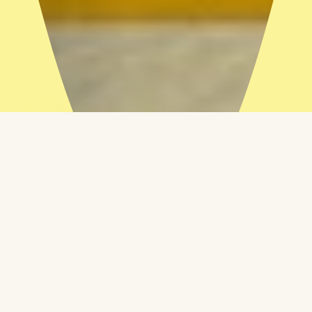
Ensemble,
aidons-les
à briller.
20%
Grâce à votre
générosité, Enfant
Soleil soutient l'accès
c'est la part des enfants
à des soins adaptés
dans la population.
à leurs besoins, près
Pourtant, ils représentent
de leur famille et
100% de notre avenir.
dans un